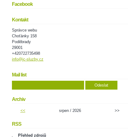
Facebook
Kontakt
Správce webu
Choťánky 158
Poděbrady
29001
+420722735498
info@jc-sluzby.cz
Mail list
Archiv
<<
srpen / 2026
>>
RSS
Přehled zdrojů