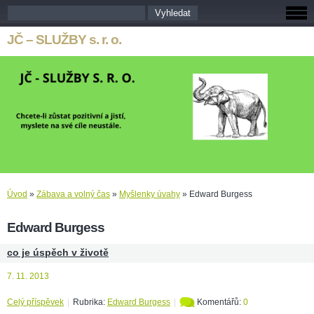
JČ – SLUŽBY s. r. o.
Úvod
»
Zábava a volný čas
»
Myšlenky úvahy
»
Edward Burgess
Edward Burgess
co je úspěch v životě
7. 11. 2013
Celý příspěvek
|
Rubrika:
Edward Burgess
|
Komentářů:
0