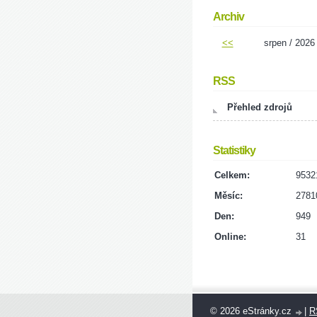
Archiv
<<
srpen / 2026
RSS
Přehled zdrojů
Statistiky
Celkem:
9532
Měsíc:
2781
Den:
949
Online:
31
© 2026 eStránky.cz
|
R