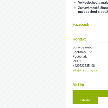
Velkoobchod a mal
Zastavárenská činno
maloobchod s použ
Facebook
Kontakt
Správce webu
Choťánky 158
Poděbrady
29001
+420722735498
info@jc-sluzby.cz
Mail list