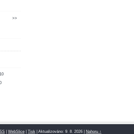
>>
10
0
SS
|
WebSlice
|
Tisk
|
Aktualizováno: 9. 8. 2026
|
Nahoru ↑