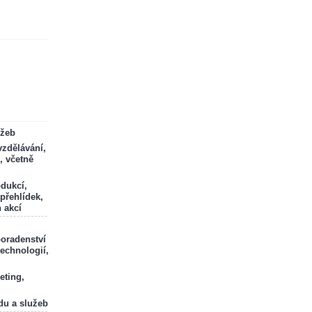
ržeb
zdělávání,
, včetně
odukcí,
 přehlídek,
 akcí
poradenství
technologií,
eting,
du a služeb