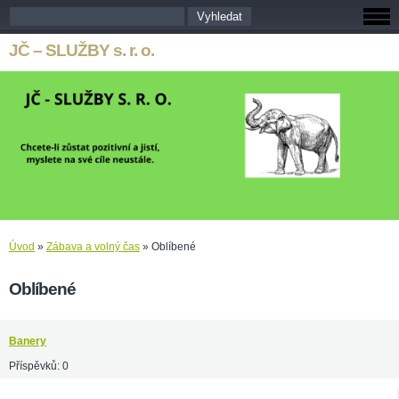
JČ – SLUŽBY s. r. o.
Úvod
»
Zábava a volný čas
»
Oblíbené
Oblíbené
Banery
Příspěvků:
0