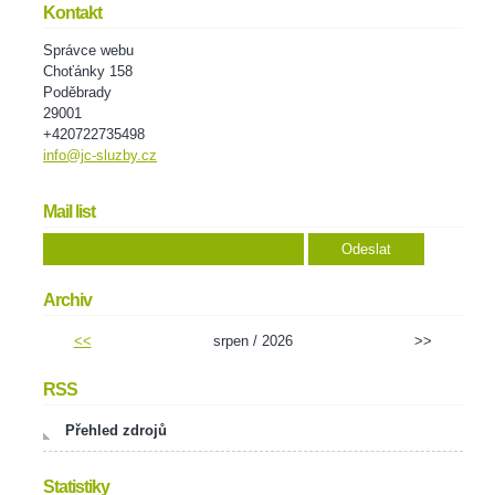
Kontakt
Správce webu
Choťánky 158
Poděbrady
29001
+420722735498
info@jc-sluzby.cz
Mail list
Archiv
<<
srpen / 2026
>>
RSS
Přehled zdrojů
Statistiky