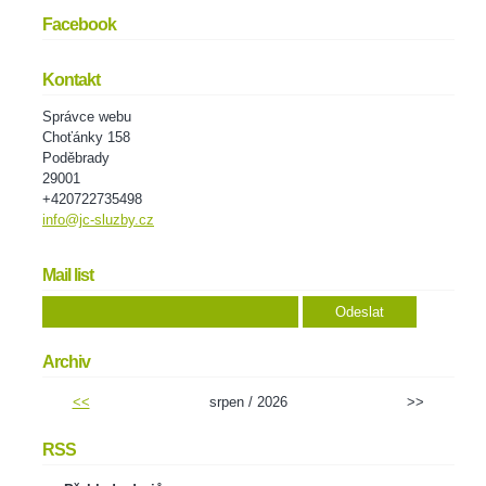
Facebook
Kontakt
Správce webu
Choťánky 158
Poděbrady
29001
+420722735498
info@jc-sluzby.cz
Mail list
Archiv
<<
srpen / 2026
>>
RSS