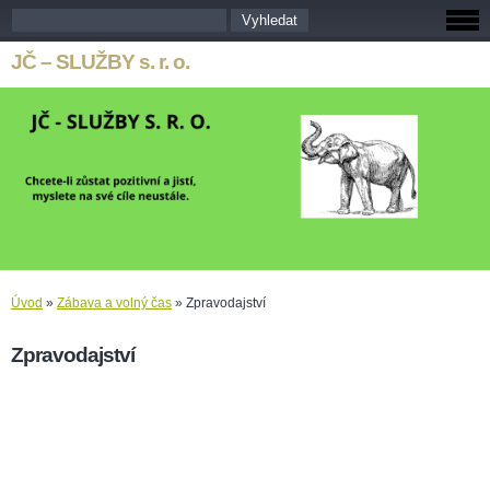
JČ – SLUŽBY s. r. o.
Úvod
»
Zábava a volný čas
»
Zpravodajství
Zpravodajství