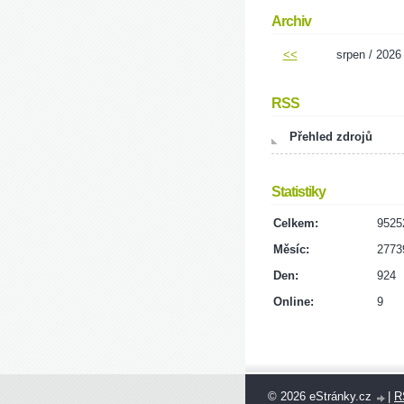
Archiv
<<
srpen / 2026
RSS
Přehled zdrojů
Statistiky
Celkem:
9525
Měsíc:
2773
Den:
924
Online:
9
© 2026 eStránky.cz
|
R