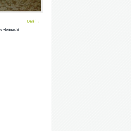
Další →
e vteřinách)