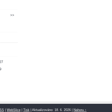
>>
27
9
SS
|
WebSlice
|
Tisk
|
Aktualizováno: 18. 6. 2026
|
Nahoru ↑