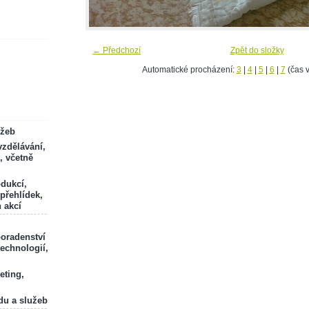
← Předchozí
Zpět do složky
Automatické procházení:
3
|
4
|
5
|
6
|
7
(čas v
ržeb
zdělávání,
, včetně
odukcí,
 přehlídek,
 akcí
poradenství
technologií,
eting,
du a služeb