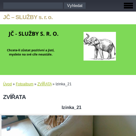
JČ – SLUŽBY s. r. o.
Úvod
»
Fotoalbum
»
ZVÍŘATA
»
Izinka_21
ZVÍŘATA
Izinka_21