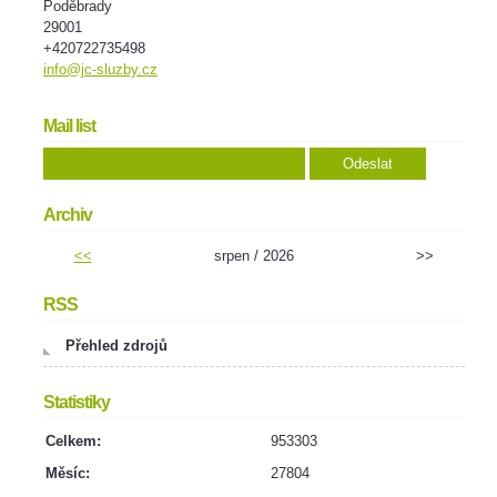
Poděbrady
29001
+420722735498
info@jc-sluzby.cz
Mail list
Archiv
<<
srpen / 2026
>>
RSS
Přehled zdrojů
Statistiky
Celkem:
953303
Měsíc:
27804