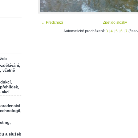
← Předchozí
Zpět do složky
Automatické procházení:
3
|
4
|
5
|
6
|
7
(čas v
ržeb
zdělávání,
, včetně
odukcí,
 přehlídek,
 akcí
poradenství
technologií,
eting,
du a služeb