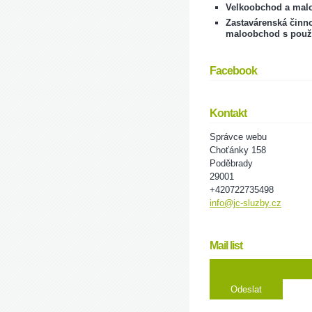
Velkoobchod a mal
Zastavárenská činno
maloobchod s použ
Facebook
Kontakt
Správce webu
Choťánky 158
Poděbrady
29001
+420722735498
info@jc-sluzby.cz
Mail list