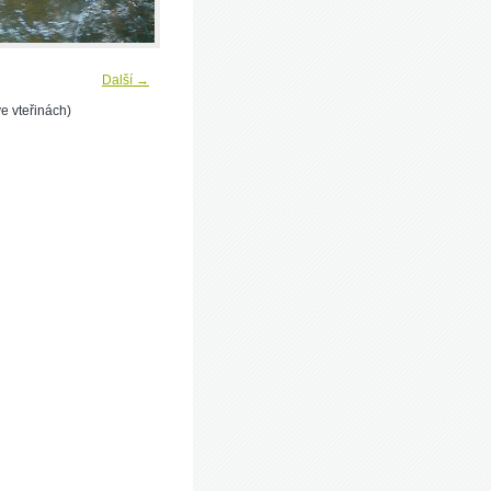
Další →
e vteřinách)