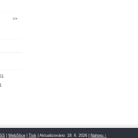
>>
61
1
SS
|
WebSlice
|
Tisk
|
Aktualizováno: 18. 6. 2026
|
Nahoru ↑