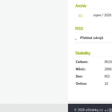
Archiv
<<
srpen / 2026
RSS
Přehled zdrojů
Statistiky
Celkem:
9515
Měsíc:
2806
Den:
852
Online:
10
© 2026 eStránky.cz
|
R