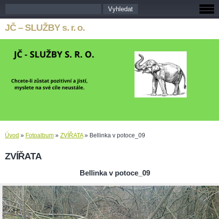
JČ – SLUŽBY s. r. o.
Úvod
»
Fotoalbum
»
ZVÍŘATA
»
Bellinka v potoce_09
ZVÍŘATA
Bellinka v potoce_09