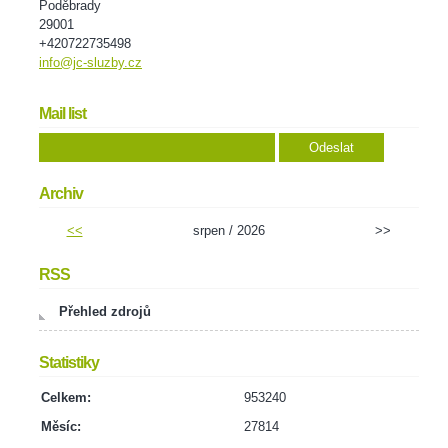
Poděbrady
29001
+420722735498
info@jc-sluzby.cz
Mail list
Archiv
<<
srpen / 2026
>>
RSS
Přehled zdrojů
Statistiky
Celkem:
953240
Měsíc:
27814