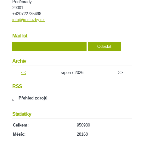
Poděbrady
29001
+420722735498
info@jc-sluzby.cz
Mail list
Archiv
<<
srpen / 2026
>>
RSS
Přehled zdrojů
Statistiky
Celkem:
950930
Měsíc:
28168