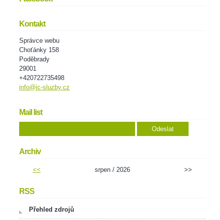
Kontakt
Správce webu
Choťánky 158
Poděbrady
29001
+420722735498
info@jc-sluzby.cz
Mail list
Archiv
<<
srpen / 2026
>>
RSS
Přehled zdrojů