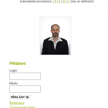
Automatické procházení:
3
|
4
|
5
|
6
|
7
(čas ve vteřinách)
Přihlášení
Login:
Heslo:
Registrace
Zapomenuté heslo