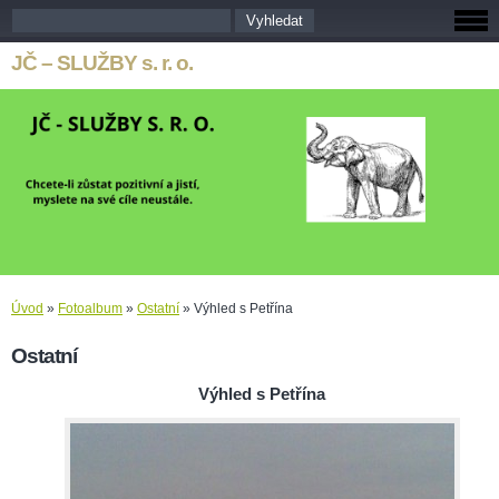
JČ – SLUŽBY s. r. o.
Úvod
»
Fotoalbum
»
Ostatní
»
Výhled s Petřína
Ostatní
Výhled s Petřína