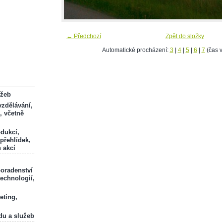
← Předchozí
Zpět do složky
Automatické procházení:
3
|
4
|
5
|
6
|
7
(čas v
ržeb
zdělávání,
, včetně
odukcí,
 přehlídek,
 akcí
poradenství
technologií,
eting,
du a služeb