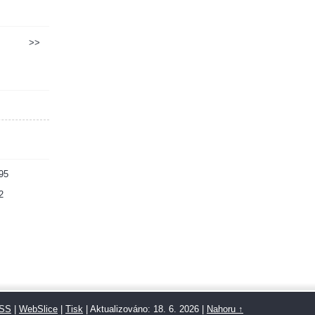
>>
95
2
SS
|
WebSlice
|
Tisk
|
Aktualizováno: 18. 6. 2026
|
Nahoru ↑