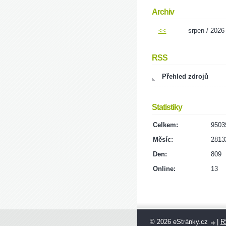
Archiv
<<
srpen / 2026
RSS
Přehled zdrojů
Statistiky
Celkem:
9503
Měsíc:
2813
Den:
809
Online:
13
© 2026 eStránky.cz
|
R