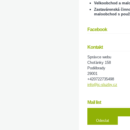
Velkoobchod a mal
Zastavárenská činno
maloobchod s použ
Facebook
Kontakt
Správce webu
Choťánky 158
Poděbrady
29001
+420722735498
info@jc-sluzby.cz
Mail list