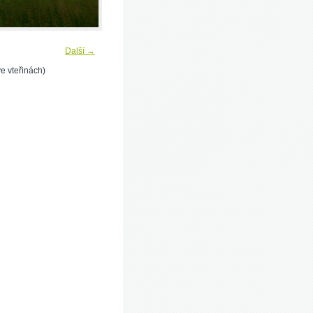
Další →
e vteřinách)