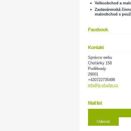
Velkoobchod a mal
Zastavárenská činno
maloobchod s použ
Facebook
Kontakt
Správce webu
Choťánky 158
Poděbrady
29001
+420722735498
info@jc-sluzby.cz
Mail list