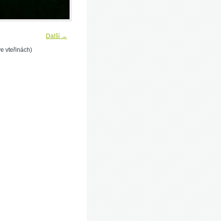
Další →
e vteřinách)