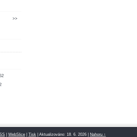
>>
62
2
SS
|
WebSlice
|
Tisk
|
Aktualizováno: 18. 6. 2026
|
Nahoru ↑