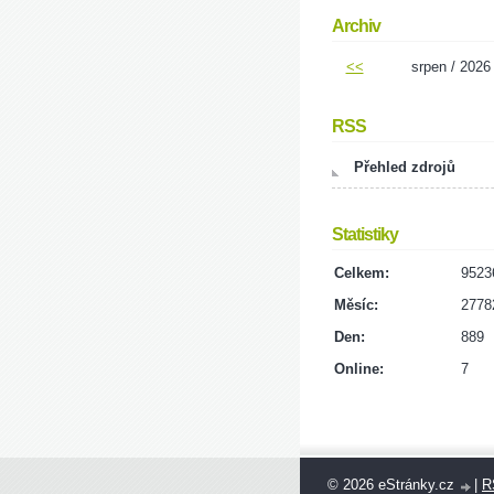
Archiv
<<
srpen / 2026
RSS
Přehled zdrojů
Statistiky
Celkem:
9523
Měsíc:
2778
Den:
889
Online:
7
© 2026 eStránky.cz
|
R