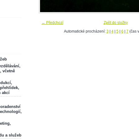
← Předchozí
Zpět do složky
Automatické procházení:
3
|
4
|
5
|
6
|
7
(čas v
ržeb
zdělávání,
, včetně
odukcí,
 přehlídek,
 akcí
poradenství
technologií,
eting,
du a služeb