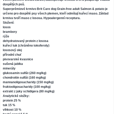
dospělých psů.
Superprémiové krmivo Brit Care dog Grain-free adult Salmon & potato je
určeno pro dospělé psy všech plemen, kteří odmítají kuřecí maso. Základ
krmiva tvoří maso z lososa. Hypoalergenní receptura.
Složení:
losos
brambory
rýže
dehydratovaný protein z lososa
kuřecí tuk (chráněno tokoferoly)
lososový olej
přírodní chuť
pivovarské kvasnice
sušená jablka
minerály
glukosamin sulfát (260 mg/kg)
chondroitin sulfát (160 mg/kg)
mannanoligosacharidy (150 mg/kg)
fruktooligosacharidy (100 mg/kg)
extrakt z juky schidigera (80 mg/kg)
Analytické složky:
protein 25 %
tuk 15 %
vlhkost 10 %