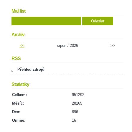
Mail list
Archiv
<<
srpen / 2026
>>
RSS
Přehled zdrojů
Statistiky
Celkem:
951292
Měsíc:
28165
Den:
896
Online:
16