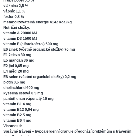
hrubý popel 5,5 %
vláknina 2,5 %
vápník 1,1 %
fosfor 0,8 %
metabolizovatelná energie 4142 kcal/kg
Nutriční složky:
vitamín A 20000 MJ
vitamín D3 1500 MJ
vitamín E (alfatokoferol) 500 mg
E6 zinek (včetně organické složky) 70 mg
E1 železo 80 mg
E5 mangan 36 mg
E2 jód 0,65 mg
E4 měď 20 mg
E8 selen (včetně organické složky) 0,2 mg
biotin 0,6 mg
cholinchlorid 600 mg
kyselina listová 0,5 mg
pantothenan vápenatý 10 mg
vitamín B1 4 mg
vitamín B12 0,04 mg
vitamín B2 5 mg
vitamín B6 4 mg
Vlastnosti:
Správné trávení – hypoalergenní granule předchází problémům s trávením,