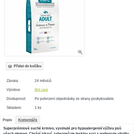
Záruka:
24 měsíců
Výrobce:
Brit care
Dostupnost:
Po potvrzení objednávky ze strany poskytovatele.
Skladem:
1 ks
Popis
Komentáře
Superprémiové suché krmivo, vyvinuté pro hypoalergenní výživu psů
všech plemen. Chrání zdraví, zabezpečuje lesklou srst a podporuje vitalitu