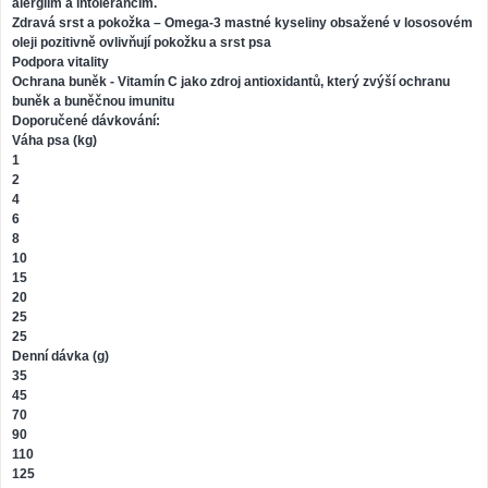
alergiím a intolerancím.
Zdravá srst a pokožka – Omega-3 mastné kyseliny obsažené v lososovém
oleji pozitivně ovlivňují pokožku a srst psa
Podpora vitality
Ochrana buněk - Vitamín C jako zdroj antioxidantů, který zvýší ochranu
buněk a buněčnou imunitu
Doporučené dávkování:
Váha psa (kg)
1
2
4
6
8
10
15
20
25
25
Denní dávka (g)
35
45
70
90
110
125