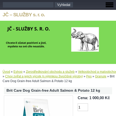
JČ – SLUŽBY s. r. o.
Úvod
»
Eshop
»
Zprostředkování obchodu a služeb
»
Velkoobchod a maloobcho
»
Chov zvířat a jejich výcvik (s výjimkou živočišné výroby)
»
Pes
»
Granule
»
Brit
Care Dog Grain-free Adult Salmon & Potato 12 kg
Brit Care Dog Grain-free Adult Salmon & Potato 12 kg
Cena: 1 000,00 Kč