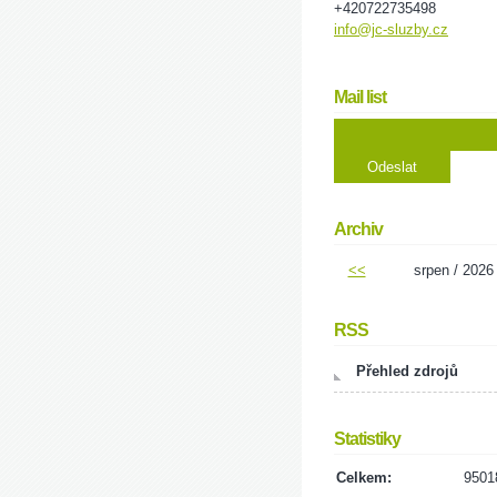
+420722735498
info@jc-sluzby.cz
Mail list
Archiv
<<
srpen / 2026
RSS
Přehled zdrojů
Statistiky
Celkem:
9501