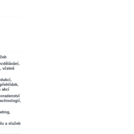
ržeb
zdělávání,
, včetně
odukcí,
 přehlídek,
 akcí
poradenství
technologií,
eting,
du a služeb