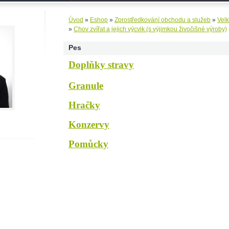
Úvod
»
Eshop
»
Zprostředkování obchodu a služeb
»
Vel
»
Chov zvířat a jejich výcvik (s výjimkou živočišné výroby)
Pes
Doplňky stravy
Granule
Hračky
Konzervy
Pomůcky