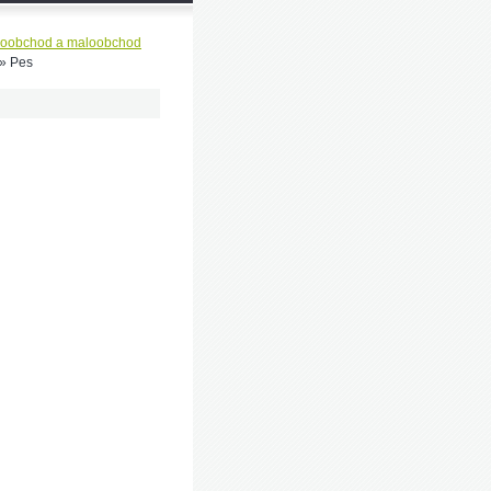
koobchod a maloobchod
»
Pes