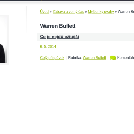
Úvod
»
Zábava a volný čas
»
Myšlenky úvahy
»
Warren Bu
Warren Buffett
Co je nejdůležitější
9. 5. 2014
Celý příspěvek
|
Rubrika:
Warren Buffett
|
Komentář