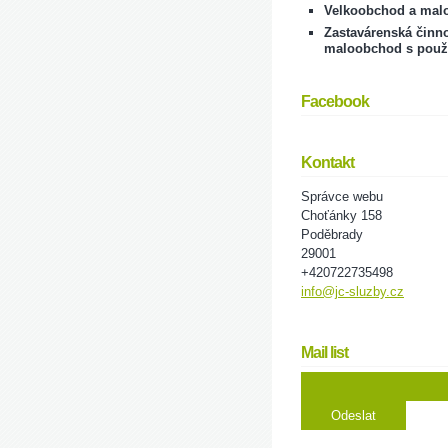
Velkoobchod a mal
Zastavárenská činno
maloobchod s použ
Facebook
Kontakt
Správce webu
Choťánky 158
Poděbrady
29001
+420722735498
info@jc-sluzby.cz
Mail list