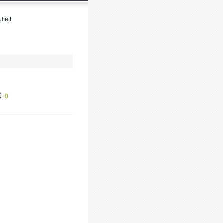
ffett
ů:
0