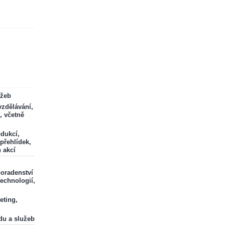
ržeb
zdělávání,
, včetně
odukcí,
 přehlídek,
 akcí
poradenství
technologií,
eting,
du a služeb