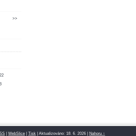
>>
22
3
SS
|
WebSlice
|
Tisk
|
Aktualizováno: 18. 6. 2026
|
Nahoru ↑