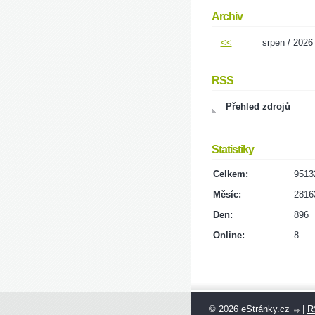
Archiv
<<
srpen / 2026
RSS
Přehled zdrojů
Statistiky
Celkem:
9513
Měsíc:
2816
Den:
896
Online:
8
© 2026 eStránky.cz
|
R