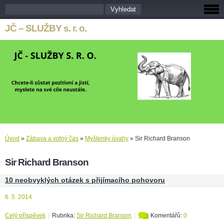
JČ – SLUŽBY s. r. o.
Úvod
»
Zábava a volný čas
»
Myšlenky úvahy
»
Sir Richard Branson
Sir Richard Branson
10 neobvyklých otázek s přijímacího pohovoru
6. 5. 2014
Celý příspěvek
|
Rubrika:
Sir Richard Branson
|
Komentářů:
0