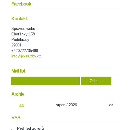
Facebook
Kontakt
Správce webu
Choťánky 158
Poděbrady
29001
+420722735498
info@jc-sluzby.cz
Mail list
Archiv
<<
srpen / 2026
>>
RSS
Přehled zdrojů