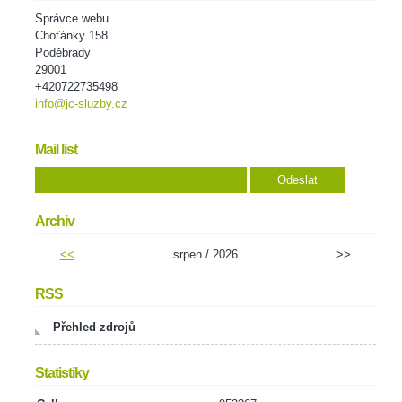
Správce webu
Choťánky 158
Poděbrady
29001
+420722735498
info@jc-sluzby.cz
Mail list
Archiv
<<
srpen / 2026
>>
RSS
Přehled zdrojů
Statistiky