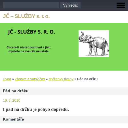
JČ – SLUŽBY s. r. o.
Úvod
»
Zábava a volný čas
»
Myšlenky úvahy
»
Pád na dršku
Pád na dršku
10. 9. 2010
I pád na držku je pohyb dopředu.
Komentáře