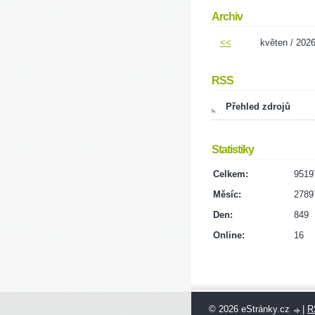
Archiv
<<
květen / 202
RSS
Přehled zdrojů
Statistiky
Celkem:
9519
Měsíc:
2789
Den:
849
Online:
16
© 2026 eStránky.cz
|
R