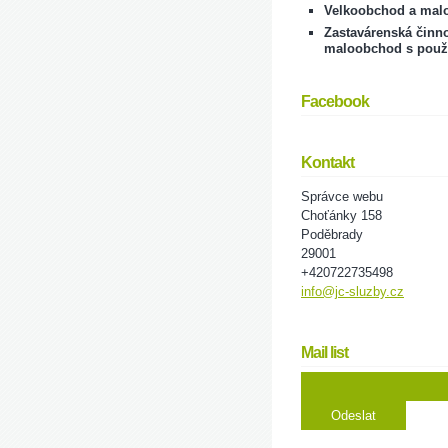
Velkoobchod a mal
Zastavárenská činno
maloobchod s použ
Facebook
Kontakt
Správce webu
Choťánky 158
Poděbrady
29001
+420722735498
info@jc-sluzby.cz
Mail list