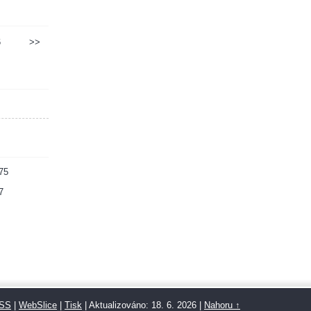
6
>>
75
7
SS
|
WebSlice
|
Tisk
|
Aktualizováno: 18. 6. 2026
|
Nahoru ↑