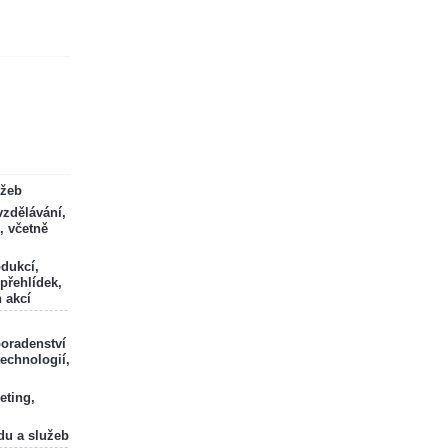
ržeb
zdělávání,
, včetně
odukcí,
 přehlídek,
 akcí
poradenství
technologií,
eting,
du a služeb