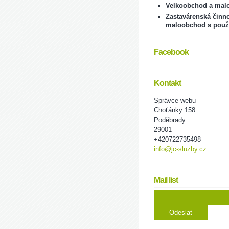
Velkoobchod a mal
Zastavárenská činno
maloobchod s použ
Facebook
Kontakt
Správce webu
Choťánky 158
Poděbrady
29001
+420722735498
info@jc-sluzby.cz
Mail list