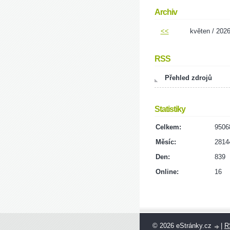
Archiv
<<
květen / 202
RSS
Přehled zdrojů
Statistiky
Celkem:
9506
Měsíc:
2814
Den:
839
Online:
16
© 2026 eStránky.cz
|
R