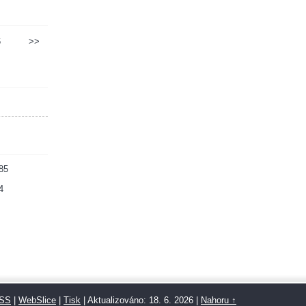
6
>>
85
4
SS
|
WebSlice
|
Tisk
|
Aktualizováno: 18. 6. 2026
|
Nahoru ↑