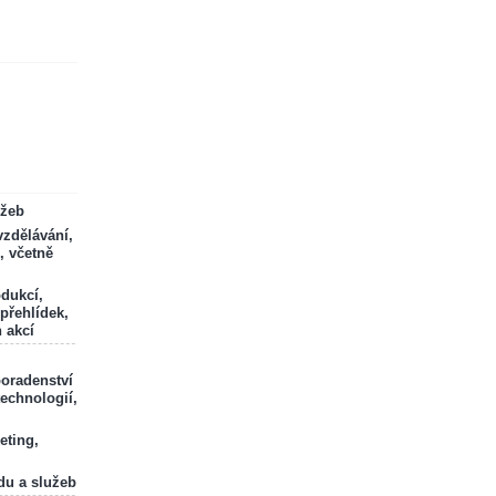
ržeb
zdělávání,
, včetně
odukcí,
 přehlídek,
 akcí
poradenství
technologií,
eting,
du a služeb