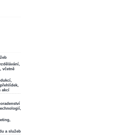
ržeb
zdělávání,
, včetně
odukcí,
 přehlídek,
 akcí
poradenství
technologií,
eting,
du a služeb