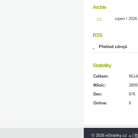
Archiv
<<
srpen / 2026
RSS
Přehled zdrojů
Statistiky
Celkem:
9514
Měsíc:
2809
Den:
876
Online:
9
© 2026 eStránky.cz
|
R