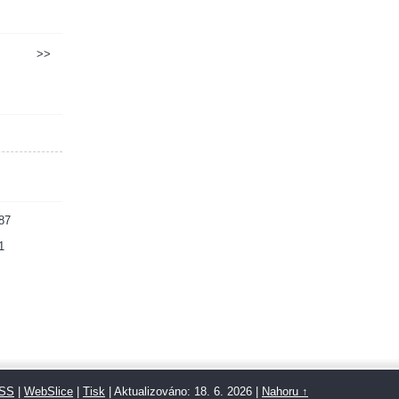
>>
87
1
SS
|
WebSlice
|
Tisk
|
Aktualizováno: 18. 6. 2026
|
Nahoru ↑