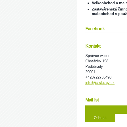
Velkoobchod a mal
Zastavárenská činno
maloobchod s použ
Facebook
Kontakt
Správce webu
Choťánky 158
Poděbrady
29001
+420722735498
info@jc-sluzby.cz
Mail list