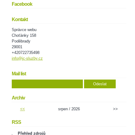
Facebook
Kontakt
Správce webu
Choťánky 158
Poděbrady
29001
+420722735498
info@jc-sluzby.cz
Mail list
Archiv
<<
srpen / 2026
>>
RSS
Přehled zdrojů