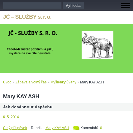
JČ – SLUŽBY s. r. o.
Úvod
»
Zábava a volný čas
»
Myšlenky úvahy
»
Mary KAY ASH
Mary KAY ASH
Jak dosáhnout úspěchu
6. 5. 2014
Celý příspěvek
|
Rubrika:
Mary KAY ASH
|
Komentářů:
0