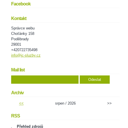
Facebook
Kontakt
Správce webu
Choťánky 158
Poděbrady
29001
+420722735498
info@jc-sluzby.cz
Mail list
Archiv
<<
srpen / 2026
>>
RSS
Přehled zdrojů