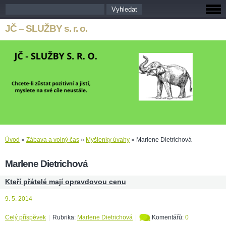
JČ – SLUŽBY s. r. o.
Úvod
»
Zábava a volný čas
»
Myšlenky úvahy
»
Marlene Dietrichová
Marlene Dietrichová
Kteří přátelé mají opravdovou cenu
9. 5. 2014
Celý příspěvek
|
Rubrika:
Marlene Dietrichová
|
Komentářů:
0