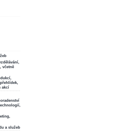
ržeb
zdělávání,
, včetně
odukcí,
 přehlídek,
 akcí
poradenství
technologií,
eting,
du a služeb