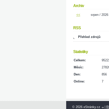
Archiv
<<
srpen / 2026
RSS
Přehled zdrojů
Statistiky
Celkem:
9522
Měsíc:
2782
Den:
856
Online:
7
© 2026 eStránky.cz
|
R