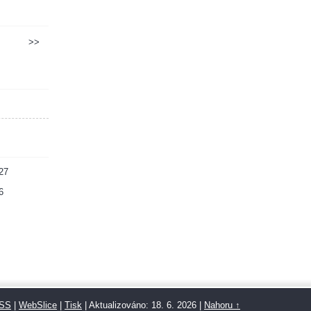
>>
27
6
SS
|
WebSlice
|
Tisk
|
Aktualizováno: 18. 6. 2026
|
Nahoru ↑