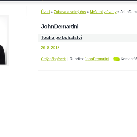
Úvod
»
Zábava a volný čas
»
Myšlenky úvahy
»
JohnDema
JohnDemartini
Touha po bohatství
26. 8. 2013
Celý příspěvek
|
Rubrika:
JohnDemartini
|
Komentář