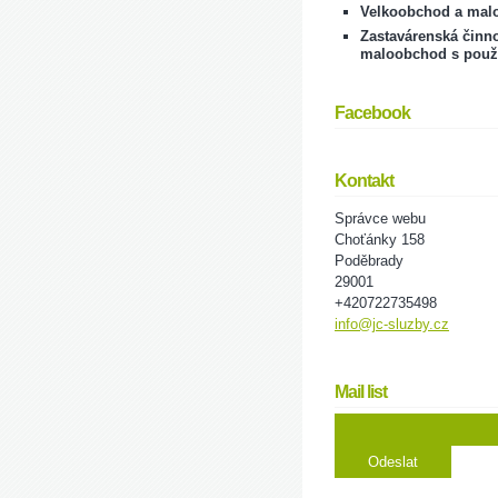
Velkoobchod a mal
Zastavárenská činno
maloobchod s použ
Facebook
Kontakt
Správce webu
Choťánky 158
Poděbrady
29001
+420722735498
info@jc-sluzby.cz
Mail list