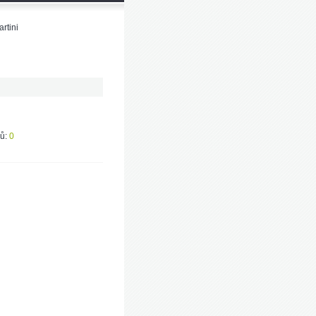
rtini
ů:
0