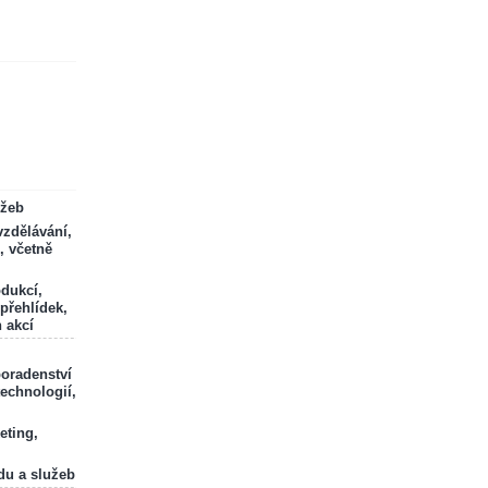
ržeb
zdělávání,
, včetně
odukcí,
 přehlídek,
 akcí
poradenství
technologií,
eting,
du a služeb