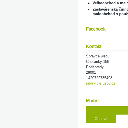
Velkoobchod a mal
Zastavárenská činno
maloobchod s použ
Facebook
Kontakt
Správce webu
Choťánky 158
Poděbrady
29001
+420722735498
info@jc-sluzby.cz
Mail list