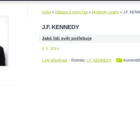
Úvod
»
Zábava a volný čas
»
Myšlenky úvahy
»
J.F. KEN
J.F. KENNEDY
Jaké lidi svět potřebuje
6. 5. 2014
Celý příspěvek
|
Rubrika:
J.F. KENNEDY
|
Komentář