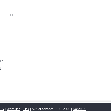
>>
47
8
SS
|
WebSlice
|
Tisk
|
Aktualizováno: 18. 6. 2026
|
Nahoru ↑