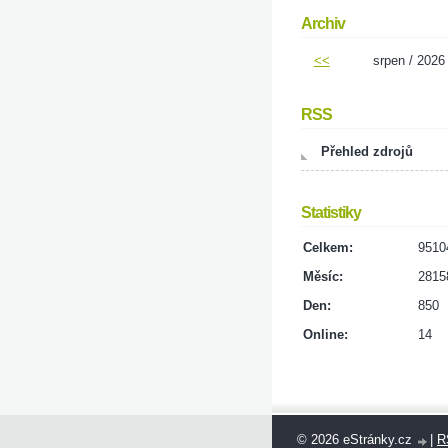
Archiv
<<
srpen / 2026
RSS
Přehled zdrojů
Statistiky
Celkem:
9510
Měsíc:
2815
Den:
850
Online:
14
© 2026 eStránky.cz
|
R