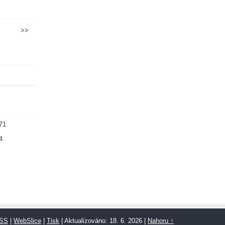
>>
71
4
SS
|
WebSlice
|
Tisk
|
Aktualizováno: 18. 6. 2026
|
Nahoru ↑