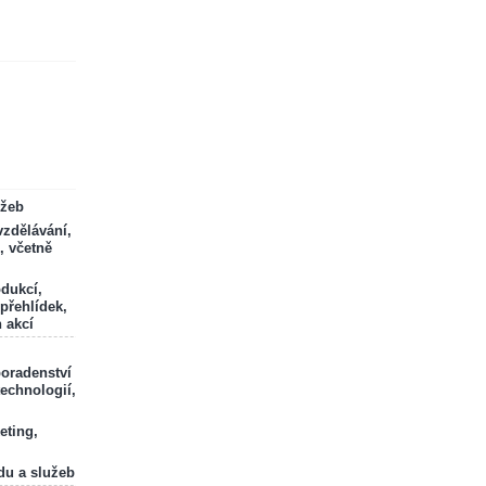
ržeb
zdělávání,
, včetně
odukcí,
 přehlídek,
 akcí
poradenství
technologií,
eting,
du a služeb