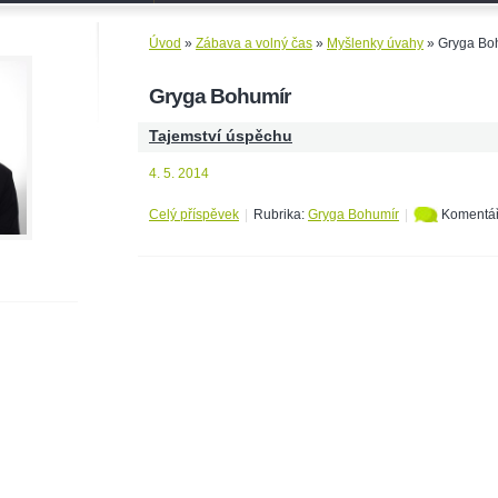
Úvod
»
Zábava a volný čas
»
Myšlenky úvahy
»
Gryga Bo
Gryga Bohumír
Tajemství úspěchu
4. 5. 2014
Celý příspěvek
|
Rubrika:
Gryga Bohumír
|
Komentář