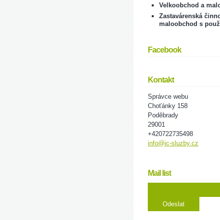
Velkoobchod a mal
Zastavárenská činno
maloobchod s použ
Facebook
Kontakt
Správce webu
Choťánky 158
Poděbrady
29001
+420722735498
info@jc-sluzby.cz
Mail list