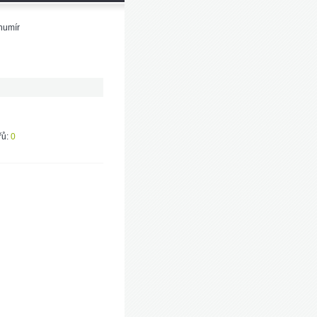
humír
ů:
0