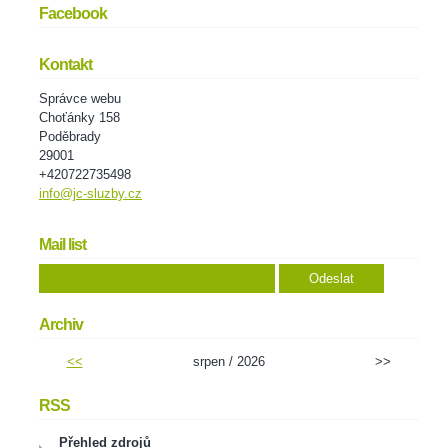
Facebook
Kontakt
Správce webu
Choťánky 158
Poděbrady
29001
+420722735498
info@jc-sluzby.cz
Mail list
Archiv
<<
srpen / 2026
>>
RSS
Přehled zdrojů