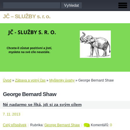
JČ – SLUŽBY s. r. o.
Úvod
»
Zábava a volný čas
»
Myšlenky úvahy
»
George Bernard Shaw
George Bernard Shaw
Né nadarmo se říká, jdi si za svým cílem
7. 11. 2013
Celý příspěvek
|
Rubrika:
George Bernard Shaw
|
Komentářů:
0