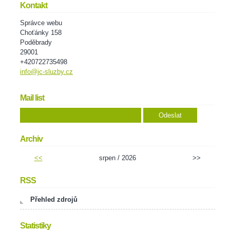
Kontakt
Správce webu
Choťánky 158
Poděbrady
29001
+420722735498
info@jc-sluzby.cz
Mail list
Archiv
<<
srpen / 2026
>>
RSS
Přehled zdrojů
Statistiky