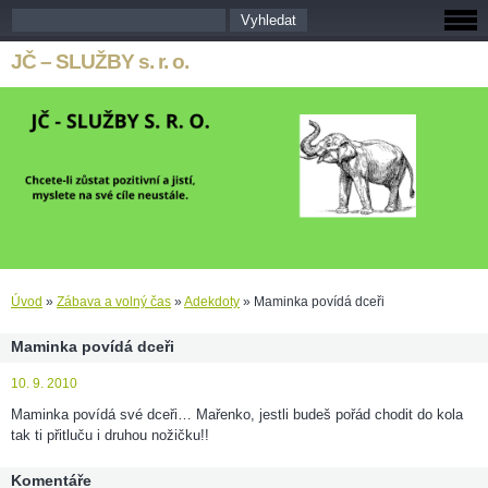
JČ – SLUŽBY s. r. o.
Úvod
»
Zábava a volný čas
»
Adekdoty
»
Maminka povídá dceři
Maminka povídá dceři
10. 9. 2010
Maminka povídá své dceři… Mařenko, jestli budeš pořád chodit do kola
tak ti přitluču i druhou nožičku!!
Komentáře