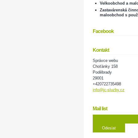
Velkoobchod a mal
Zastavárenská činno
maloobchod s použ
Facebook
Kontakt
Správce webu
Choťánky 158
Poděbrady
29001
+420722735498
info@jc-sluzby.cz
Mail list