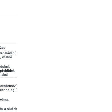
ržeb
zdělávání,
, včetně
odukcí,
 přehlídek,
 akcí
poradenství
technologií,
eting,
du a služeb