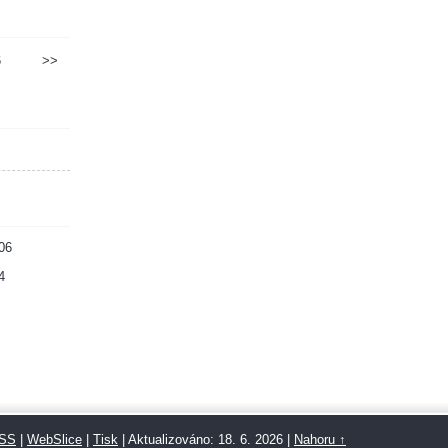
6
>>
06
4
SS
|
WebSlice
|
Tisk
|
Aktualizováno: 18. 6. 2026
|
Nahoru ↑