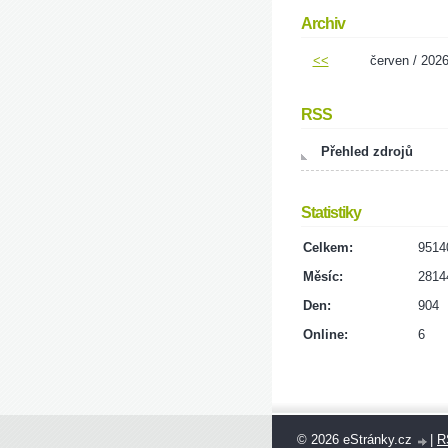
Archiv
<<
červen / 202
RSS
Přehled zdrojů
Statistiky
Celkem:
9514
Měsíc:
2814
Den:
904
Online:
6
© 2026 eStránky.cz
|
R