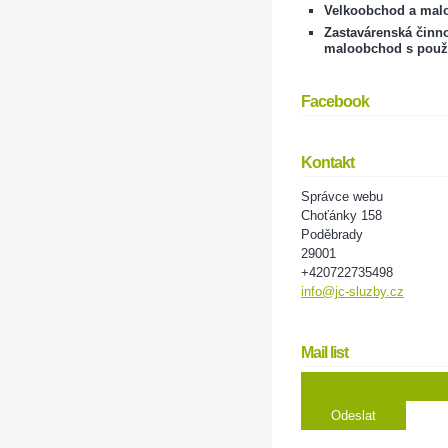
Velkoobchod a mal
Zastavárenská činno
maloobchod s použ
Facebook
Kontakt
Správce webu
Choťánky 158
Poděbrady
29001
+420722735498
info@jc-sluzby.cz
Mail list