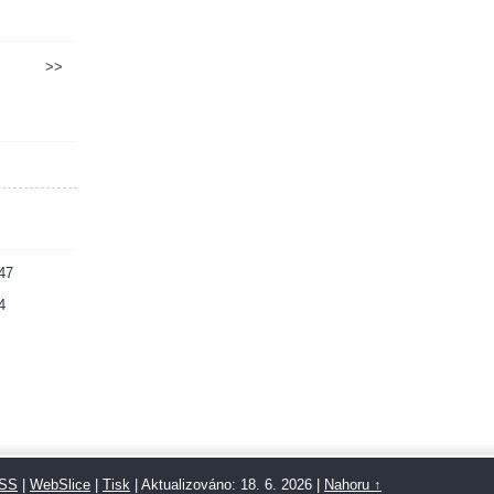
>>
47
4
SS
|
WebSlice
|
Tisk
|
Aktualizováno: 18. 6. 2026
|
Nahoru ↑