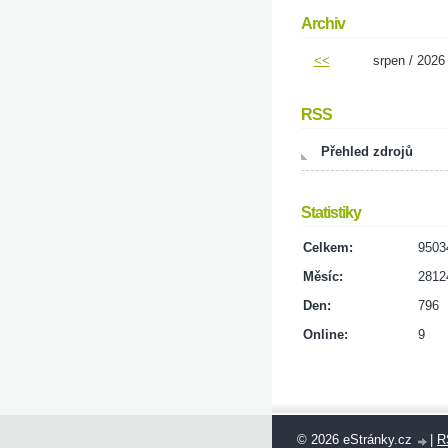
Archiv
<<
srpen / 2026
RSS
Přehled zdrojů
Statistiky
Celkem:
9503
Měsíc:
2812
Den:
796
Online:
9
© 2026 eStránky.cz
|
R