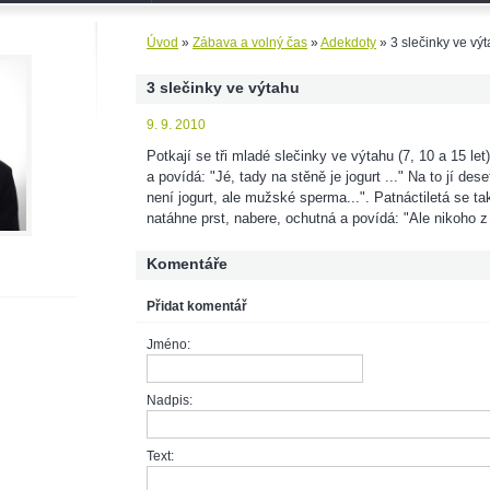
Úvod
»
Zábava a volný čas
»
Adekdoty
»
3 slečinky ve vý
3 slečinky ve výtahu
9. 9. 2010
Potkají se tři mladé slečinky ve výtahu (7, 10 a 15 let
a povídá: "Jé, tady na stěně je jogurt ..." Na to jí des
není jogurt, ale mužské sperma...". Patnáctiletá se ta
natáhne prst, nabere, ochutná a povídá: "Ale nikoho z b
Komentáře
Přidat komentář
Jméno:
Nadpis:
Text: