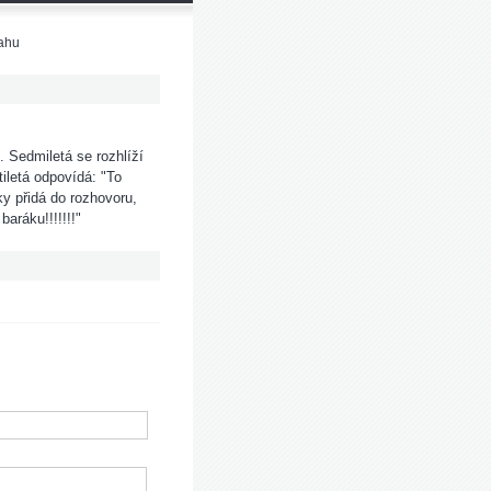
tahu
). Sedmiletá se rozhlíží
etiletá odpovídá: "To
ky přidá do rozhovoru,
aráku!!!!!!!"