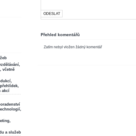
Přehled komentářů
Zatím nebyl vložen žádný komentář
ržeb
zdělávání,
, včetně
odukcí,
 přehlídek,
 akcí
poradenství
technologií,
eting,
du a služeb