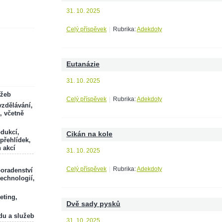
31. 10. 2025
Celý příspěvek
|
Rubrika:
Adekdoty
Eutanázie
31. 10. 2025
ržeb
Celý příspěvek
|
Rubrika:
Adekdoty
zdělávání,
, včetně
odukcí,
Cikán na kole
 přehlídek,
 akcí
31. 10. 2025
Celý příspěvek
|
Rubrika:
Adekdoty
poradenství
technologií,
eting,
Dvě sady pysků
du a služeb
31. 10. 2025