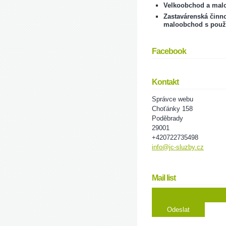
Velkoobchod a mal
Zastavárenská činno
maloobchod s použ
Facebook
Kontakt
Správce webu
Choťánky 158
Poděbrady
29001
+420722735498
info@jc-sluzby.cz
Mail list