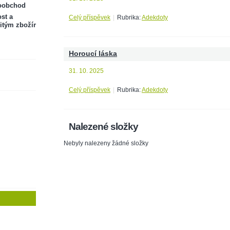
oobchod
st a
Celý příspěvek
|
Rubrika:
Adekdoty
itým zbožím
Horoucí láska
31. 10. 2025
Celý příspěvek
|
Rubrika:
Adekdoty
Nalezené složky
Nebyly nalezeny žádné složky