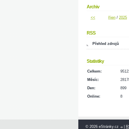
Archiv
<<
říjen
/
2025
RSS
Přehled zdrojů
Statistiky
Celkem:
9512
Měsíc:
2817
Den:
899
Online:
8
© 2026 eStránky.cz
|
R