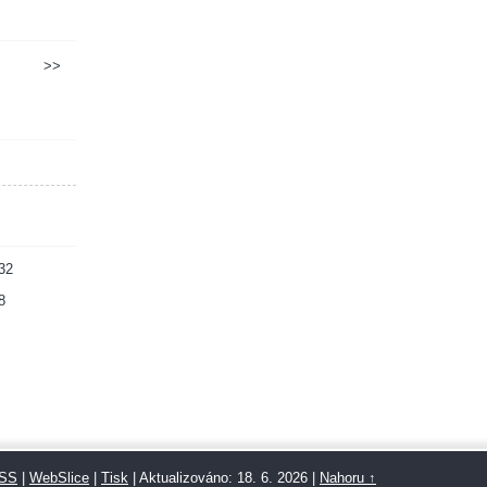
>>
32
8
SS
|
WebSlice
|
Tisk
|
Aktualizováno: 18. 6. 2026
|
Nahoru ↑