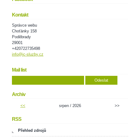
Kontakt
Správce webu
Choťánky 158
Poděbrady
29001
+420722735498
info@jc-sluzby.cz
Mail list
Archiv
<<
srpen / 2026
>>
RSS
Přehled zdrojů