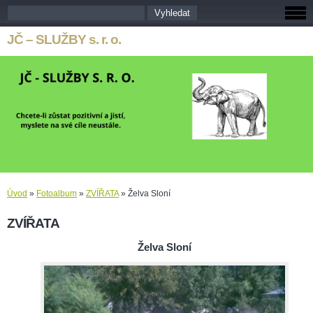
JČ – SLUŽBY s. r. o.
Úvod
»
Fotoalbum
»
ZVÍŘATA
»
Želva Sloní
ZVÍŘATA
Želva Sloní