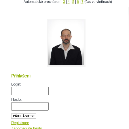
Automatické procházení:
3
|
4
|
5
|
6
|
7
(čas ve vteřinách)
Přihlášení
Login:
Heslo:
Registrace
Zapomenuté heslo