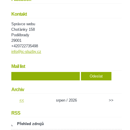
Kontakt
Správce webu
Choťánky 158
Poděbrady
29001
+420722735498
info@jc-sluzby.cz
Mail list
Archiv
<<
srpen / 2026
>>
RSS
Přehled zdrojů