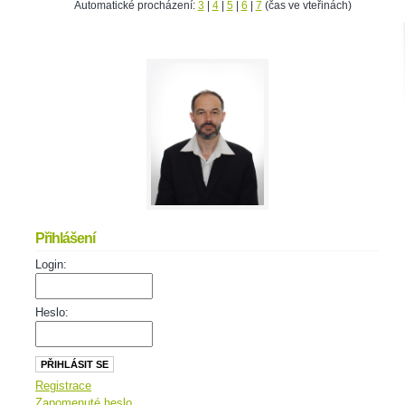
Automatické procházení:
3
|
4
|
5
|
6
|
7
(čas ve vteřinách)
Přihlášení
Login:
Heslo:
Registrace
Zapomenuté heslo