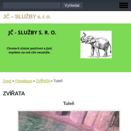
JČ – SLUŽBY s. r. o.
Úvod
»
Fotoalbum
»
ZVÍŘATA
»
Tuleň
ZVÍŘATA
Tuleň