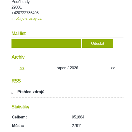
Poděbrady
29001
+420722735498
info@jc-sluzby.cz
Mail list
Archiv
<<
srpen / 2026
>>
RSS
Přehled zdrojů
Statistiky
Celkem:
951884
Měsíc:
27911