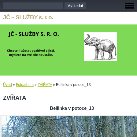
JČ – SLUŽBY s. r. o.
Úvod
»
Fotoalbum
»
ZVÍŘATA
»
Bellinka v potoce_13
ZVÍŘATA
Bellinka v potoce_13