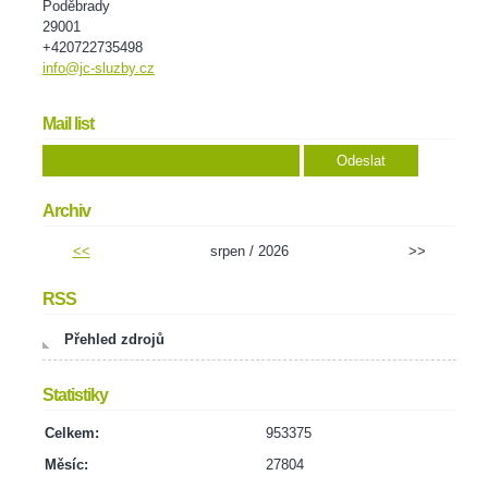
Poděbrady
29001
+420722735498
info@jc-sluzby.cz
Mail list
Archiv
<<
srpen / 2026
>>
RSS
Přehled zdrojů
Statistiky
Celkem:
953375
Měsíc:
27804