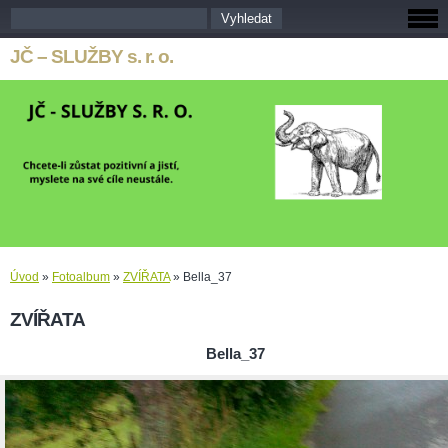
JČ – SLUŽBY s. r. o.
Úvod
»
Fotoalbum
»
ZVÍŘATA
»
Bella_37
ZVÍŘATA
Bella_37