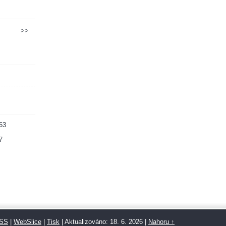
>>
63
7
SS
|
WebSlice
|
Tisk
|
Aktualizováno: 18. 6. 2026
|
Nahoru ↑