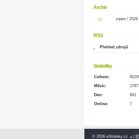
Archiv
<<
srpen / 2026
RSS
Přehled zdrojů
Statistiky
Celkem:
9520
Měsíc:
2787
Den:
841
Online:
7
© 2026 eStránky.cz
|
R