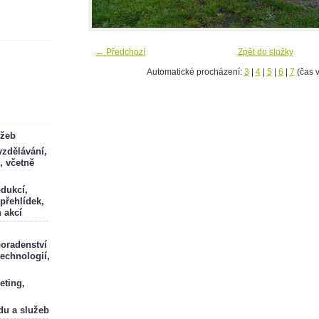
← Předchozí
Zpět do složky
Automatické procházení:
3
|
4
|
5
|
6
|
7
(čas v
ržeb
zdělávání,
, včetně
odukcí,
 přehlídek,
 akcí
poradenství
technologií,
eting,
du a služeb