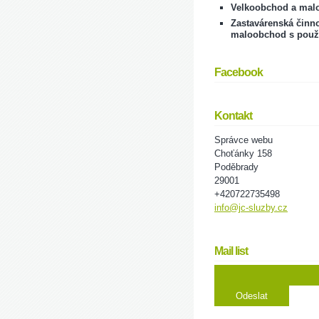
Velkoobchod a mal
Zastavárenská činno
maloobchod s použ
Facebook
Kontakt
Správce webu
Choťánky 158
Poděbrady
29001
+420722735498
info@jc-sluzby.cz
Mail list