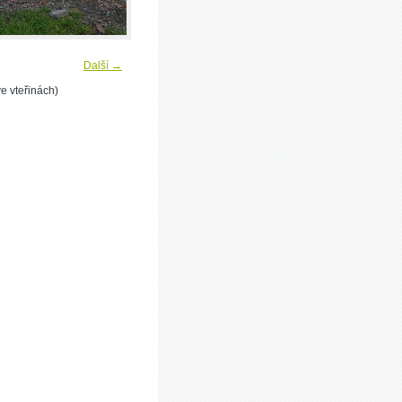
Další →
e vteřinách)