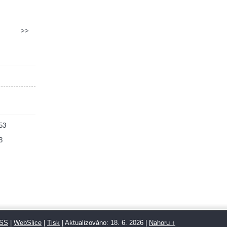
>>
53
3
SS
|
WebSlice
|
Tisk
|
Aktualizováno: 18. 6. 2026
|
Nahoru ↑