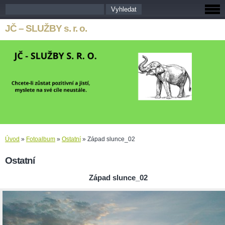
JČ – SLUŽBY s. r. o.
Úvod
»
Fotoalbum
»
Ostatní
»
Západ slunce_02
Ostatní
Západ slunce_02