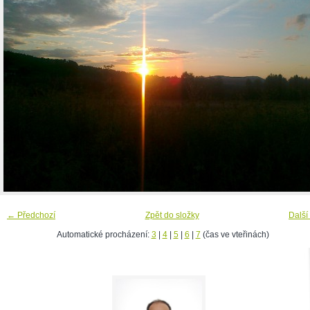
← Předchozí
Zpět do složky
Další
Automatické procházení:
3
|
4
|
5
|
6
|
7
(čas ve vteřinách)