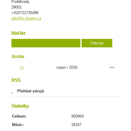
Poděbrady
29001
+420722735498
info@jc-sluzby.cz
Mail list
Archiv
<<
srpen / 2026
>>
RSS
Přehled zdrojů
Statistiky
Celkem:
950969
Měsíc:
28167