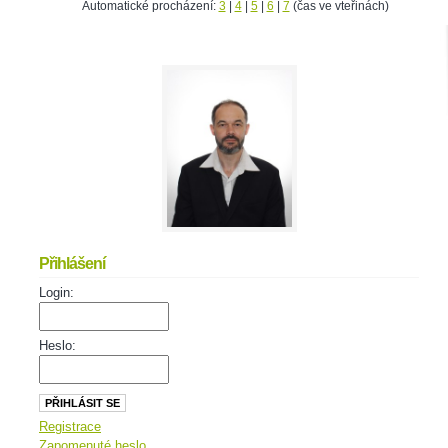
Automatické procházení:
3
|
4
|
5
|
6
|
7
(čas ve vteřinách)
Přihlášení
Login:
Heslo:
Registrace
Zapomenuté heslo