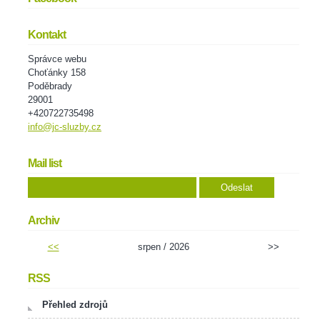
Kontakt
Správce webu
Choťánky 158
Poděbrady
29001
+420722735498
info@jc-sluzby.cz
Mail list
Archiv
<<
srpen / 2026
>>
RSS
Přehled zdrojů