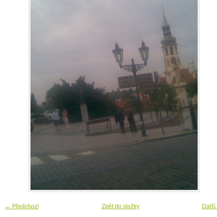
← Předchozí
Zpět do složky
Další