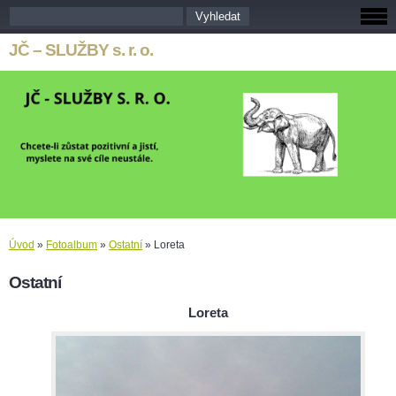
JČ – SLUŽBY s. r. o.
Úvod
»
Fotoalbum
»
Ostatní
»
Loreta
Ostatní
Loreta