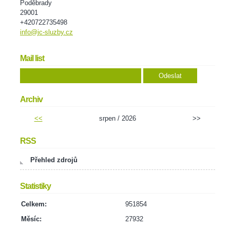
Poděbrady
29001
+420722735498
info@jc-sluzby.cz
Mail list
Archiv
<<
srpen / 2026
>>
RSS
Přehled zdrojů
Statistiky
Celkem:
951854
Měsíc:
27932