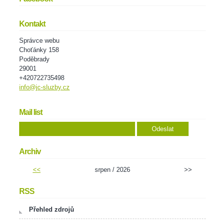
Kontakt
Správce webu
Choťánky 158
Poděbrady
29001
+420722735498
info@jc-sluzby.cz
Mail list
Archiv
<<
srpen / 2026
>>
RSS
Přehled zdrojů