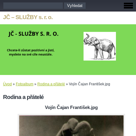
JČ – SLUŽBY s. r. o.
Úvod
»
Fotoalbum
»
Rodina a přátelé
»
Vojín Čajan František.jpg
Rodina a přátelé
Vojín Čajan František.jpg