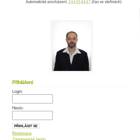
Automatické procházení:
3
|
4
|
5
|
6
|
7
(čas ve vteřinách)
Přihlášení
Login:
Heslo:
Registrace
Zapomenuté heslo