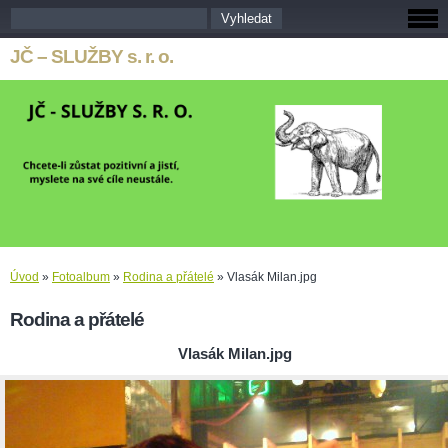
JČ – SLUŽBY s. r. o.
Úvod
»
Fotoalbum
»
Rodina a přátelé
»
Vlasák Milan.jpg
Rodina a přátelé
Vlasák Milan.jpg