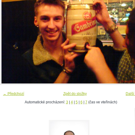
← Předchozí
Zpět do složky
Další
Automatické procházení:
3
|
4
|
5
|
6
|
7
(čas ve vteřinách)