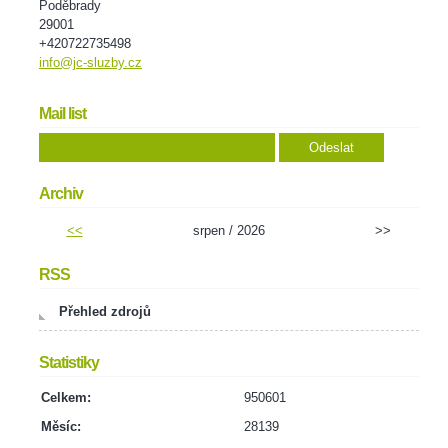
Poděbrady
29001
+420722735498
info@jc-sluzby.cz
Mail list
Archiv
<<
srpen / 2026
>>
RSS
Přehled zdrojů
Statistiky
Celkem:
950601
Měsíc:
28139