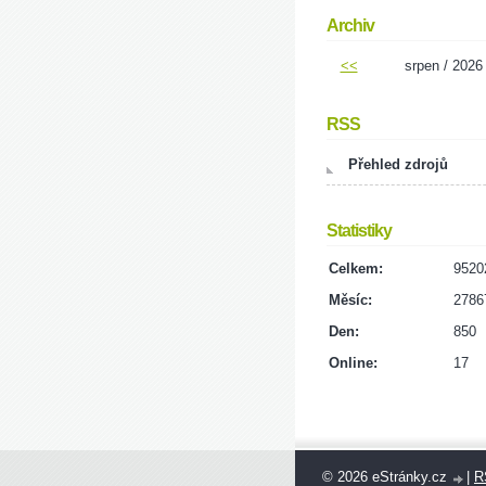
Archiv
<<
srpen / 2026
RSS
Přehled zdrojů
Statistiky
Celkem:
9520
Měsíc:
2786
Den:
850
Online:
17
© 2026 eStránky.cz
|
R