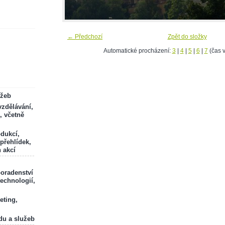
← Předchozí
Zpět do složky
Automatické procházení:
3
|
4
|
5
|
6
|
7
(čas v
ržeb
zdělávání,
, včetně
odukcí,
 přehlídek,
 akcí
poradenství
technologií,
eting,
du a služeb