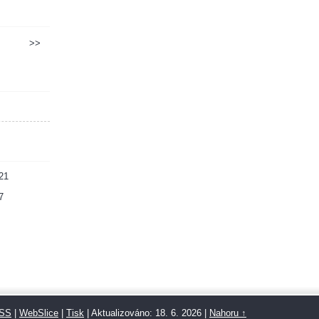
>>
21
7
SS
|
WebSlice
|
Tisk
|
Aktualizováno: 18. 6. 2026
|
Nahoru ↑