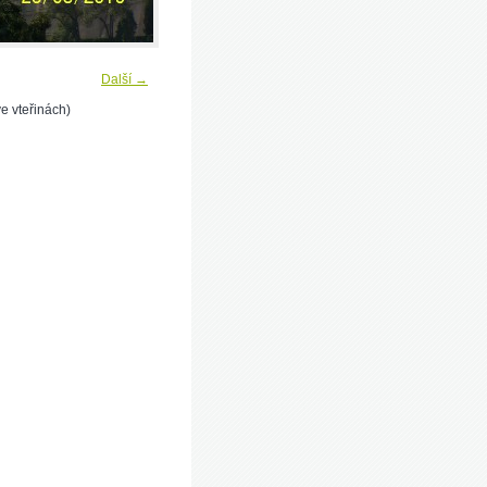
Další →
e vteřinách)