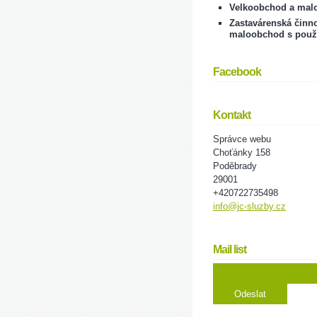
Velkoobchod a mal
Zastavárenská činno
maloobchod s použ
Facebook
Kontakt
Správce webu
Choťánky 158
Poděbrady
29001
+420722735498
info@jc-sluzby.cz
Mail list