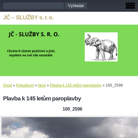
JČ – SLUŽBY s. r. o.
Úvod
»
Fotoalbum
»
Akce
»
Plavba k 145 letům paroplavby
»
100_2596
Plavba k 145 letům paroplavby
100_2596