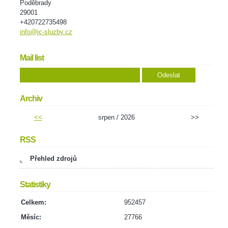
Poděbrady
29001
+420722735498
info@jc-sluzby.cz
Mail list
Archiv
<<
srpen / 2026
>>
RSS
Přehled zdrojů
Statistiky
Celkem:
952457
Měsíc:
27766