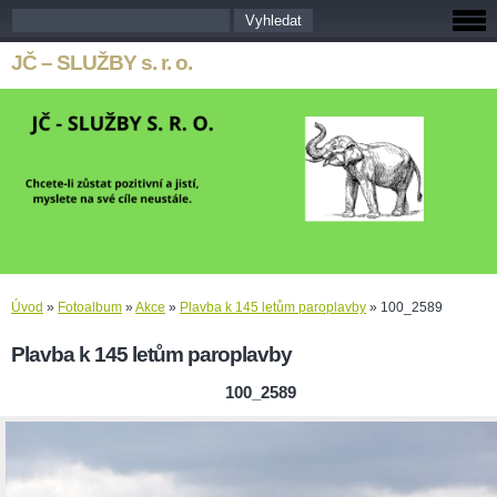
JČ – SLUŽBY s. r. o.
Úvod
»
Fotoalbum
»
Akce
»
Plavba k 145 letům paroplavby
»
100_2589
Plavba k 145 letům paroplavby
100_2589