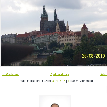
← Předchozí
Zpět do složky
Další
Automatické procházení:
3
|
4
|
5
|
6
|
7
(čas ve vteřinách)