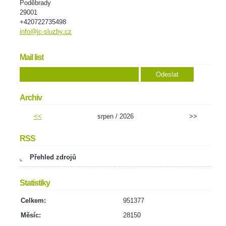
Poděbrady
29001
+420722735498
info@jc-sluzby.cz
Mail list
Archiv
<<
srpen / 2026
>>
RSS
Přehled zdrojů
Statistiky
Celkem:
951377
Měsíc:
28150