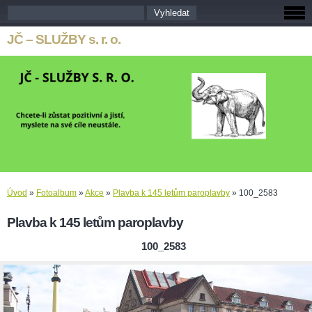
JČ – SLUŽBY s. r. o.
Úvod
»
Fotoalbum
»
Akce
»
Plavba k 145 letům paroplavby
»
100_2583
Plavba k 145 letům paroplavby
100_2583