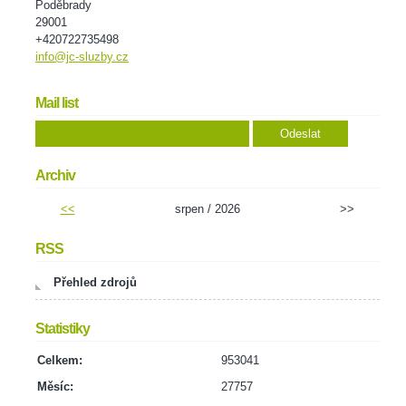
Poděbrady
29001
+420722735498
info@jc-sluzby.cz
Mail list
Archiv
<<
srpen / 2026
>>
RSS
Přehled zdrojů
Statistiky
Celkem:
953041
Měsíc:
27757