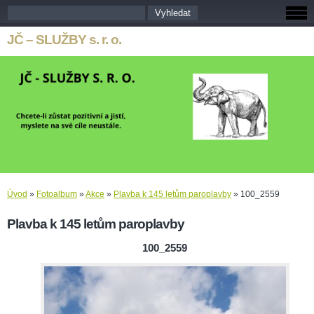
JČ – SLUŽBY s. r. o.
Úvod
»
Fotoalbum
»
Akce
»
Plavba k 145 letům paroplavby
»
100_2559
Plavba k 145 letům paroplavby
100_2559