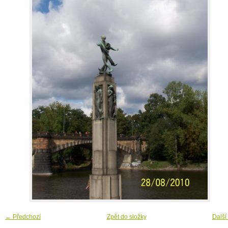
← Předchozí
Zpět do složky
Další