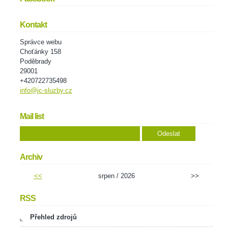
Kontakt
Správce webu
Choťánky 158
Poděbrady
29001
+420722735498
info@jc-sluzby.cz
Mail list
Archiv
<<
srpen / 2026
>>
RSS
Přehled zdrojů