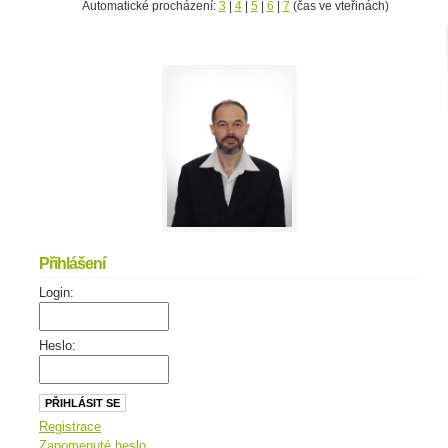
Automatické procházení:
3
|
4
|
5
|
6
|
7
(čas ve vteřinách)
Přihlášení
Login:
Heslo:
Registrace
Zapomenuté heslo