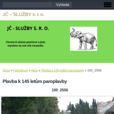
JČ – SLUŽBY s. r. o.
Úvod
»
Fotoalbum
»
Akce
»
Plavba k 145 letům paroplavby
»
100_2556
Plavba k 145 letům paroplavby
100_2556