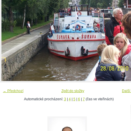
← Předchozí
Zpět do složky
Další
Automatické procházení:
3
|
4
|
5
|
6
|
7
(čas ve vteřinách)