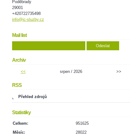
Poděbrady
29001
+420722735498
info@jc-sluzby.cz
Mail list
Archiv
<<
srpen / 2026
>>
RSS
Přehled zdrojů
Statistiky
Celkem:
951625
Měsíc:
28022