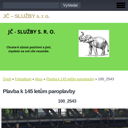
JČ – SLUŽBY s. r. o.
Úvod
»
Fotoalbum
»
Akce
»
Plavba k 145 letům paroplavby
»
100_2543
Plavba k 145 letům paroplavby
100_2543