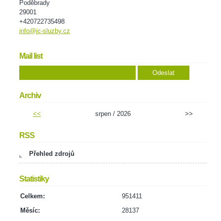
Poděbrady
29001
+420722735498
info@jc-sluzby.cz
Mail list
Archiv
<<
srpen / 2026
>>
RSS
Přehled zdrojů
Statistiky
Celkem:
951411
Měsíc:
28137