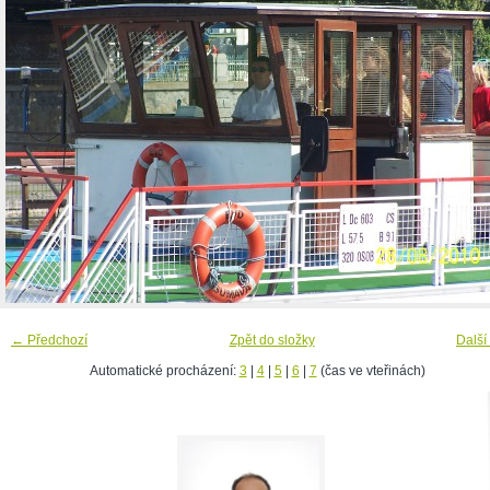
← Předchozí
Zpět do složky
Další
Automatické procházení:
3
|
4
|
5
|
6
|
7
(čas ve vteřinách)