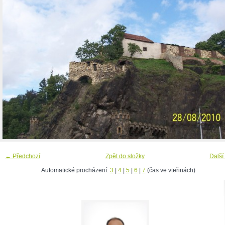
← Předchozí
Zpět do složky
Další
Automatické procházení:
3
|
4
|
5
|
6
|
7
(čas ve vteřinách)