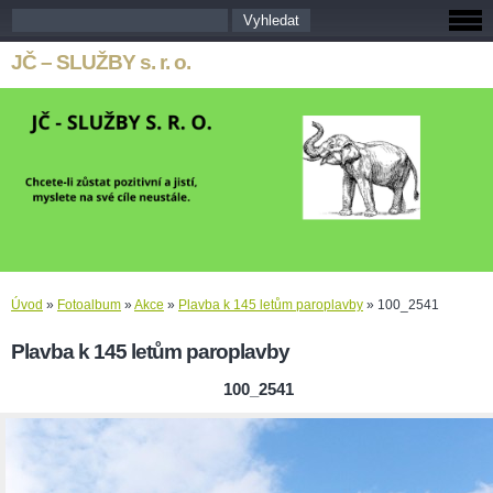
JČ – SLUŽBY s. r. o.
Úvod
»
Fotoalbum
»
Akce
»
Plavba k 145 letům paroplavby
»
100_2541
Plavba k 145 letům paroplavby
100_2541