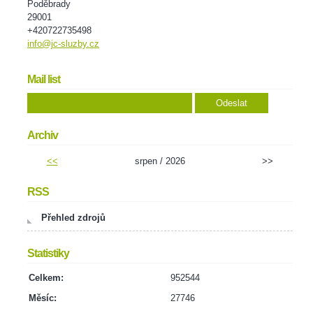
Poděbrady
29001
+420722735498
info@jc-sluzby.cz
Mail list
Archiv
<<
srpen / 2026
>>
RSS
Přehled zdrojů
Statistiky
Celkem:
952544
Měsíc:
27746