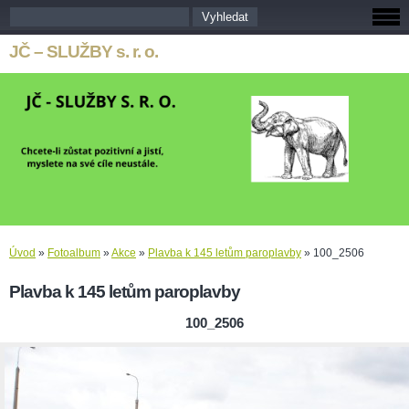
JČ – SLUŽBY s. r. o.
Úvod
»
Fotoalbum
»
Akce
»
Plavba k 145 letům paroplavby
»
100_2506
Plavba k 145 letům paroplavby
100_2506