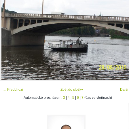
← Předchozí
Zpět do složky
Další
Automatické procházení:
3
|
4
|
5
|
6
|
7
(čas ve vteřinách)