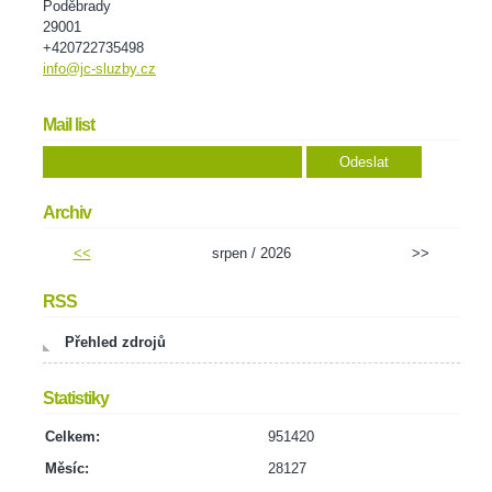
Poděbrady
29001
+420722735498
info@jc-sluzby.cz
Mail list
Archiv
<<
srpen / 2026
>>
RSS
Přehled zdrojů
Statistiky
Celkem:
951420
Měsíc:
28127